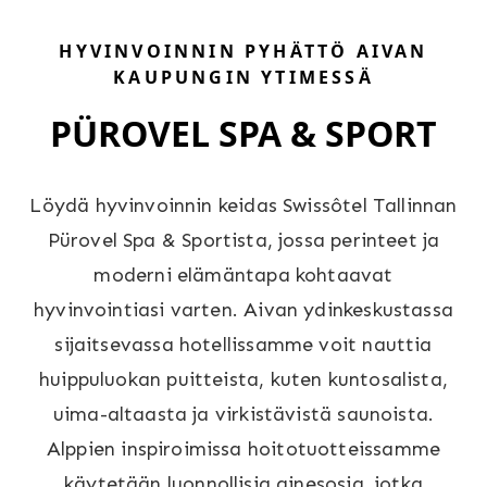
HYVINVOINNIN PYHÄTTÖ AIVAN
KAUPUNGIN YTIMESSÄ
PÜROVEL SPA & SPORT
Löydä hyvinvoinnin keidas Swissôtel Tallinnan
Pürovel Spa & Sportista, jossa perinteet ja
moderni elämäntapa kohtaavat
hyvinvointiasi varten. Aivan ydinkeskustassa
sijaitsevassa hotellissamme voit nauttia
huippuluokan puitteista, kuten kuntosalista,
uima-altaasta ja virkistävistä saunoista.
Alppien inspiroimissa hoitotuotteissamme
käytetään luonnollisia ainesosia, jotka