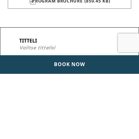
PROGRAM BROCHURE
(850.45 KB)
TITTELI
Valitse tittelisi
BOOK NOW
ETUNIMI
Insert your name
SUKUNIMI
Syötä sukunimesi