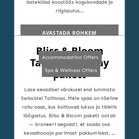
lastekülad koostöös kogukondade ja
riigiasutus…
AVASTADA ROHKEM
Bliss & Bloom
Accommodation Offers
Tallinn Getaway
Spa & Wellness Offers
pakett
Lase kevadisel värskusel end lummata
Swissôtel Tallinnas. Meie spaa on tõeline
rahu oaas, kus kohtuvad luksus ja täielik
lõõgastus. Bliss & Bloom pakett ootab
— broneeri aegsasti, et saada osa
kevadhooaja parimast pakkumisest. …