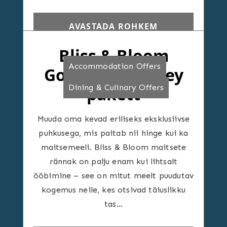
AVASTADA ROHKEM
Bliss & Bloom
Accommodation Offers
Gourmet Journey
Dining & Culinary Offers
pakett
Muuda oma kevad eriliseks eksklusiivse
puhkusega, mis paitab nii hinge kui ka
maitsemeeli. Bliss & Bloom maitsete
rännak on palju enam kui lihtsalt
ööbimine – see on mitut meelt puudutav
kogemus neile, kes otsivad täiuslikku
tas…