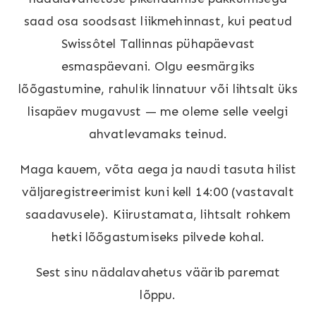
saad osa soodsast liikmehinnast, kui peatud
Swissôtel Tallinnas pühapäevast
esmaspäevani. Olgu eesmärgiks
lõõgastumine, rahulik linnatuur või lihtsalt üks
lisapäev mugavust — me oleme selle veelgi
ahvatlevamaks teinud.
Maga kauem, võta aega ja naudi tasuta hilist
väljaregistreerimist kuni kell 14:00 (vastavalt
saadavusele). Kiirustamata, lihtsalt rohkem
hetki lõõgastumiseks pilvede kohal.
Sest sinu nädalavahetus väärib paremat
lõppu.