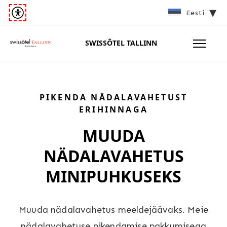
Eesti
SWISSÔTEL TALLINN
PIKENDA NÄDALAVAHETUST
ERIHINNAGA
MUUDA
NÄDALAVAHETUS
MINIPUHKUSEKS
Muuda nädalavahetus meeldejäävaks. Meie
nädalavahetuse pikendamise pakkumisega